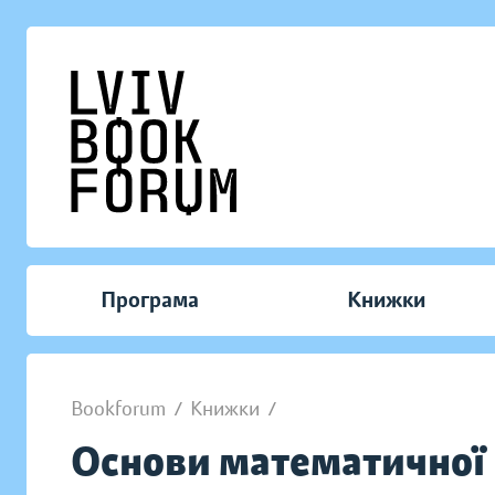
Програма
Книжки
Bookforum
/
Книжки
/
Основи математичної 