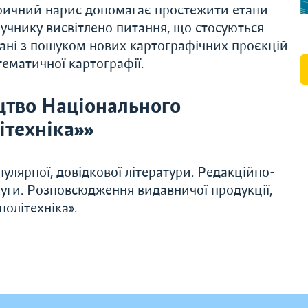
торичний нарис допомагає простежити етапи
ручнику висвітлено питання, що стосуються
язані з пошуком нових картографічних проєкцій
тематичної картографії.
цтво Національного
ітехніка»»
улярної, довідкової літератури. Редакційно-
слуги. Розповсюдження видавничої продукції,
олітехніка».