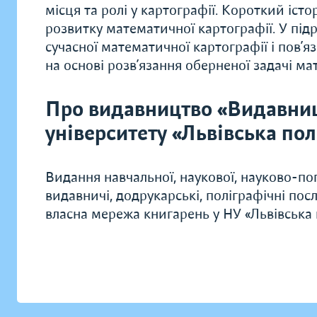
місця та ролі у картографії. Короткий іс
розвитку математичної картографії. У під
сучасної математичної картографії і пов’
на основі розв’язання оберненої задачі ма
Про видавництво «Видавни
університету «Львівська пол
Видання навчальної, наукової, науково-поп
видавничі, додрукарські, поліграфічні по
власна мережа книгарень у НУ «Львівська п