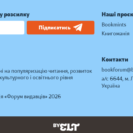
у розсилку
Наші проє
Bookmints
Підписатись
Книгоманія
Контакти
bookforum@b
ні на популяризацію читання, розвиток
ультурного і освітнього рівня
а/с 6644, м. 
Україна
ія «Форум видавців» 2026