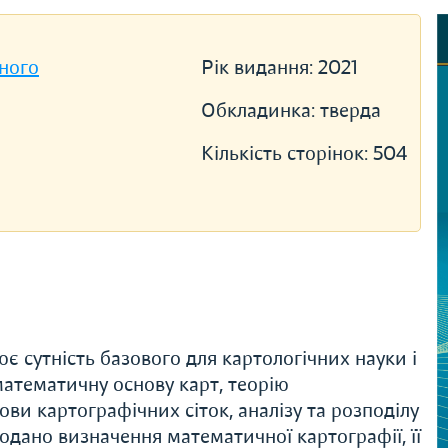
ного
Рік видання:
2021
Обкладинка:
тверда
Кількість сторінок:
504
є сутність базового для картологічних науки і
математичну основу карт, теорію
ви картографічних сіток, аналізу та розподілу
подано визначення математичної картографії, її