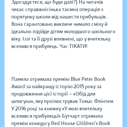
Здогадуєтеся, що буде далі?) На читачів
чекає справжнісінька таємна операція з
порятунку школи від нашестя прибульців.
Вона гарантовано викличе чимало сміху й
ідеально підійде дітям молодшого шкільного
віку. Іззі та її друзі впевнені, що у вчительку
вселився прибулець. Час ТІКАТИ!
Памела отримала премію Blue Peter Book
Award за найкращу історію 2015 року за
продовження цієї історії — «Обід для
шпигуна», яку проілюстрував Томас Флінтем.
У 2016 році за книжку «У мою вчительку
вселився прибулець!» Бутчарт отримала
премію конкурсу Red House Children’s Book