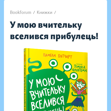
Bookforum
/
Книжки
/
У мою вчительку
вселився прибулець!