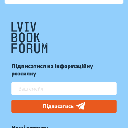
Підписатися на інформаційну
розсилку
Підписатись
Наші проєкти