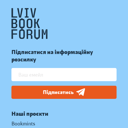
Підписатися на інформаційну
розсилку
Підписатись
Наші проєкти
Bookmints