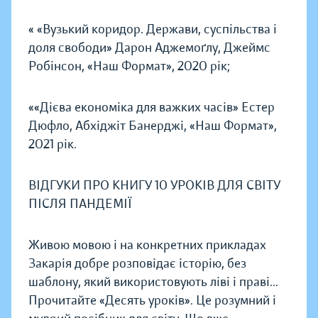
« «Вузький коридор. Держави, суспільства і
доля свободи» Дарон Аджемоґлу, Джеймс
Робінсон, «Наш Формат», 2020 рік;
««Дієва економіка для важких часів» Естер
Дюфло, Абхіджіт Банерджі, «Наш Формат»,
2021 рік.
ВІДГУКИ ПРО КНИГУ 10 УРОКІВ ДЛЯ СВІТУ
ПІСЛЯ ПАНДЕМІЇ
Живою мовою і на конкретних прикладах
Закарія добре розповідає історію, без
шаблону, який використовують ліві і праві...
Прочитайте «Десять уроків». Це розумний і