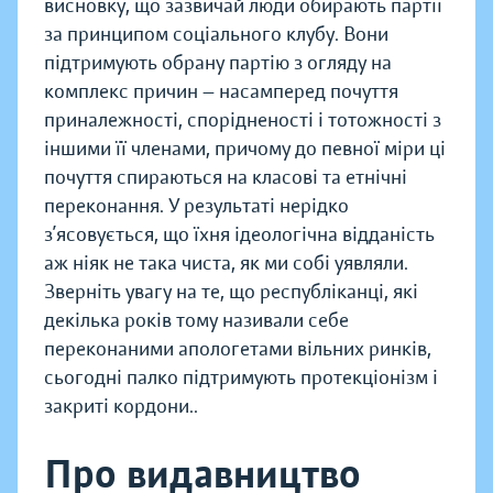
висновку, що зазвичай люди обирають партії
за принципом соціального клубу. Вони
підтримують обрану партію з огляду на
комплекс причин — насамперед почуття
приналежності, спорідненості і тотожності з
іншими її членами, причому до певної міри ці
почуття спираються на класові та етнічні
переконання. У результаті нерідко
з’ясовується, що їхня ідеологічна відданість
аж ніяк не така чиста, як ми собі уявляли.
Зверніть увагу на те, що республіканці, які
декілька років тому називали себе
переконаними апологетами вільних ринків,
сьогодні палко підтримують протекціонізм і
закриті кордони..
Про видавництво