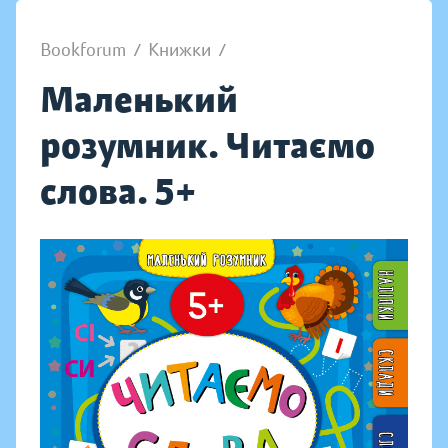
Bookforum
/
Книжки
/
Маленький
розумник. Читаємо
слова. 5+