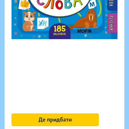
Де придбати