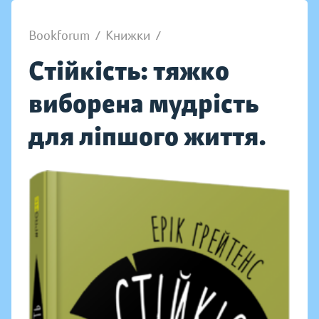
Bookforum
/
Книжки
/
Стійкість: тяжко
виборена мудрість
для ліпшого життя.