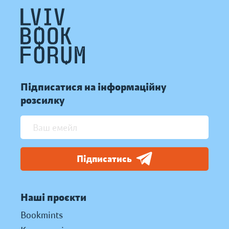
Підписатися на інформаційну
розсилку
Підписатись
Наші проєкти
Bookmints