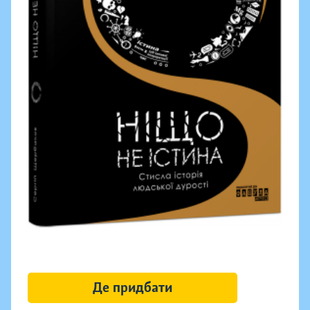
Де придбати