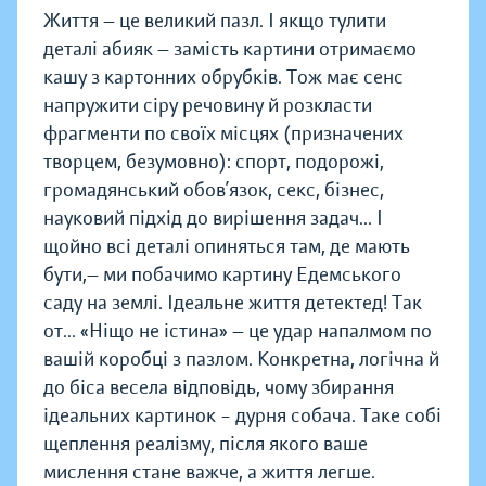
Життя — це великий пазл. І якщо тулити
деталі абияк — замість картини отримаємо
кашу з картонних обрубків. Тож має сенс
напружити сіру речовину й розкласти
фрагменти по своїх місцях (призначених
творцем, безумовно): спорт, подорожі,
громадянський обов’язок, секс, бізнес,
науковий підхід до вирішення задач... І
щойно всі деталі опиняться там, де мають
бути,— ми побачимо картину Едемського
саду на землі. Ідеальне життя детектед! Так
от... «Ніщо не істина» — це удар напалмом по
вашій коробці з пазлом. Конкретна, логічна й
до біса весела відповідь, чому збирання
ідеальних картинок – дурня собача. Таке собі
щеплення реалізму, після якого ваше
мислення стане важче, а життя легше.