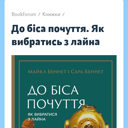
Bookforum
/
Книжки
/
До біса почуття. Як
вибратись з лайна