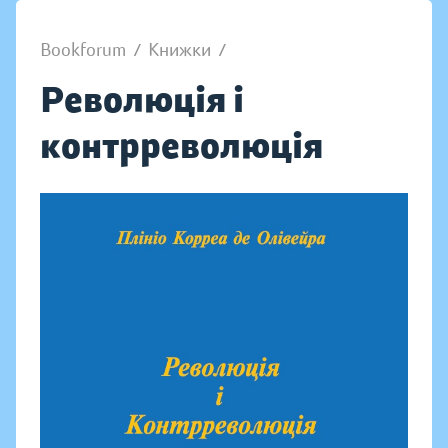
Bookforum
/
Книжки
/
Революція і
контрреволюція