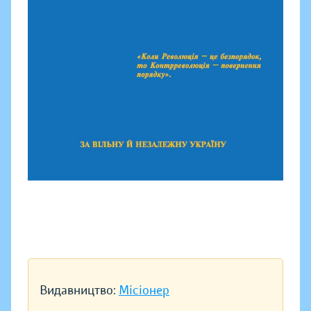
Видавництво:
Місіонер