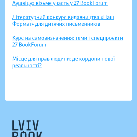
Аушвіцу» візьме участь у 27 BookForum
Літературний конкурс видавництва «Наш
Формат» для дитячих письменників
Курс на самовизначення: теми і спецпроєкти
27 BookForum
Місце для прав людини: де кордони нової
реальності?