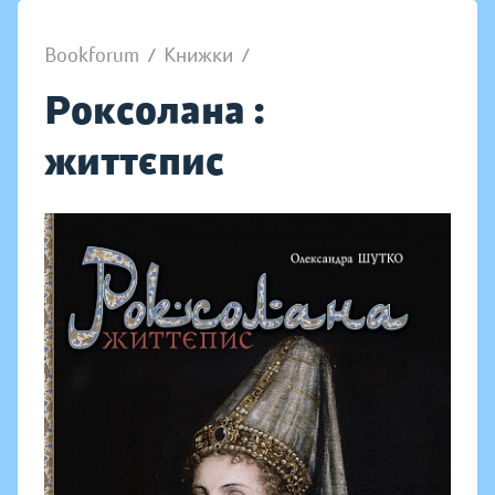
Bookforum
/
Книжки
/
Роксолана :
життєпис