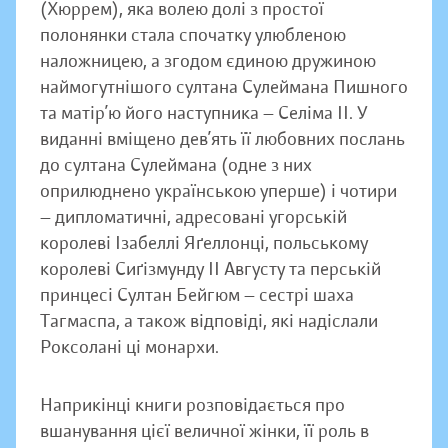
(Хюррем), яка волею долі з простої
полонянки стала спочатку улюбленою
наложницею, а згодом єдиною дружиною
наймогутнішого султана Сулеймана Пишного
та матір’ю його наступника — Селіма ІІ. У
виданні вміщено дев’ять її любовних послань
до султана Сулеймана (одне з них
оприлюднено українською уперше) і чотири
— дипломатичні, адресовані угорській
королеві Ізабеллі Яґеллонці, польському
королеві Сиґізмунду ІІ Августу та перській
принцесі Султан Бейгюм — сестрі шаха
Тагмаспа, а також відповіді, які надіслали
Роксолані ці монархи.
Наприкінці книги розповідається про
вшанування цієї величної жінки, її роль в