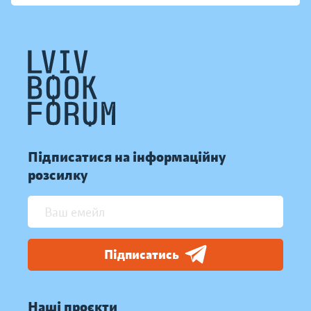
Підписатися на інформаційну
розсилку
Підписатись
Наші проєкти