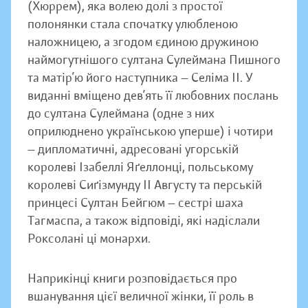
(Хюррем), яка волею долі з простої
полонянки стала спочатку улюбленою
наложницею, а згодом єдиною дружиною
наймогутнішого султана Сулеймана Пишного
та матір’ю його наступника — Селіма ІІ. У
виданні вміщено дев’ять її любовних послань
до султана Сулеймана (одне з них
оприлюднено українською уперше) і чотири
— дипломатичні, адресовані угорській
королеві Ізабеллі Яґеллонці, польському
королеві Сиґізмунду ІІ Августу та перській
принцесі Султан Бейгюм — сестрі шаха
Тагмаспа, а також відповіді, які надіслали
Роксолані ці монархи.
Наприкінці книги розповідається про
вшанування цієї величної жінки, її роль в