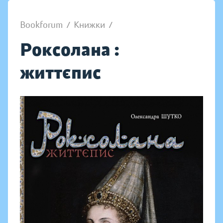
Bookforum
/
Книжки
/
Роксолана :
життєпис