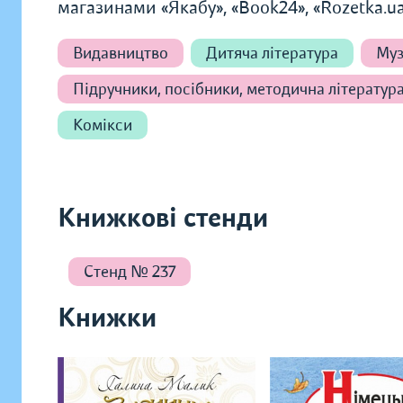
магазинами «Якабу», «Book24», «Rozetka.ua»
Видавництво
Дитяча література
Муз
Підручники, посібники, методична літератур
Комікси
Книжкові стенди
Стенд № 237
Книжки