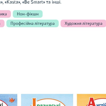
, «Kasta», «Be Smart» та інші.
ика
Нон-фікшн
а
Професійна література
Художня література