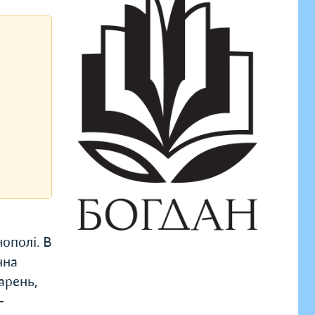
ополі. В
чна
арень,
-