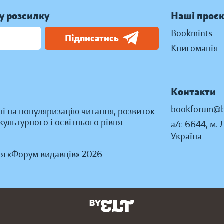
у розсилку
Наші проє
Bookmints
Підписатись
Книгоманія
Контакти
bookforum@b
ні на популяризацію читання, розвиток
ультурного і освітнього рівня
а/с 6644, м. 
Україна
ія «Форум видавців» 2026