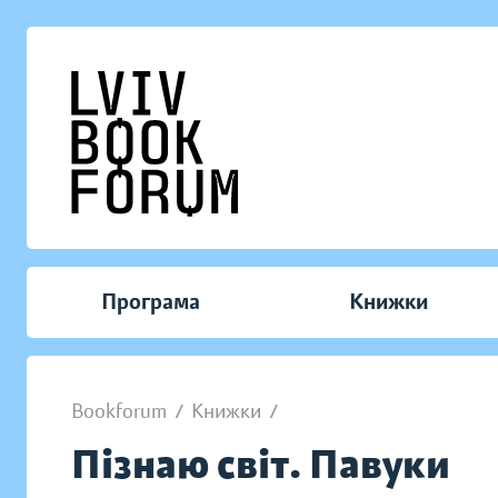
Програма
Книжки
Bookforum
/
Книжки
/
Пізнаю світ. Павуки