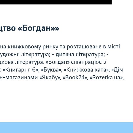
тво «Богдан»»
 на книжковому ринку та розташоване в місті
удожня література; - дитяча література; -
дкова література. «Богдан» співпрацює з
«Книгарня Є», «Буква», «Книжкова хата», «Дім
н-магазинами «Якабу», «Book24», «Rozetka.ua»,