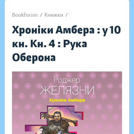
Bookforum
/
Книжки
/
Хроніки Амбера : у 10
кн. Кн. 4 : Рука
Оберона