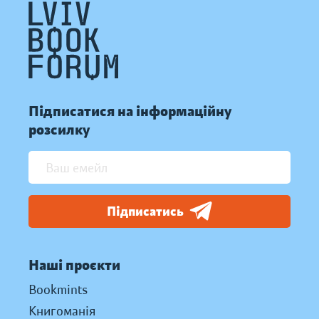
Підписатися на інформаційну
розсилку
Підписатись
Наші проєкти
Bookmints
Книгоманія