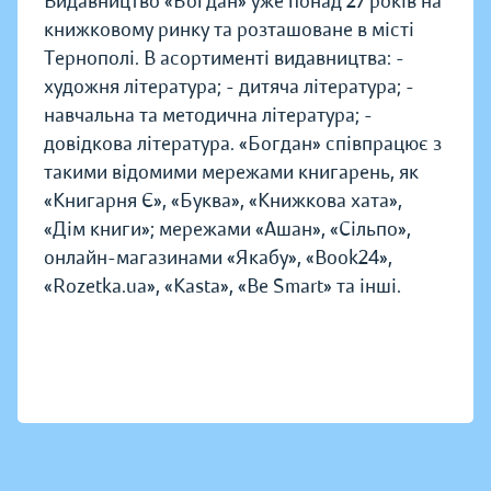
Видавництво «Богдан» уже понад 27 років на
книжковому ринку та розташоване в місті
Тернополі. В асортименті видавництва: -
художня література; - дитяча література; -
навчальна та методична література; -
довідкова література. «Богдан» співпрацює з
такими відомими мережами книгарень, як
«Книгарня Є», «Буква», «Книжкова хата»,
«Дім книги»; мережами «Ашан», «Сільпо»,
онлайн-магазинами «Якабу», «Book24»,
«Rozetka.ua», «Kasta», «Be Smart» та інші.