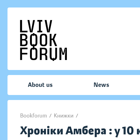
About us
News
Bookforum
/
Книжки
/
Хроніки Амбера : у 10 