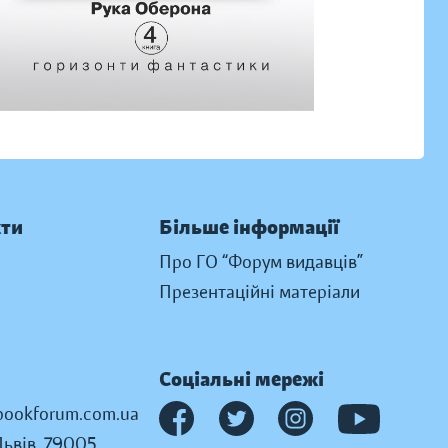
кти
Більше інформації
Про ГО “Форум видавців”
Презентаційні матеріали
Соціальні мережі
ookforum.com.ua
Львів, 79005,