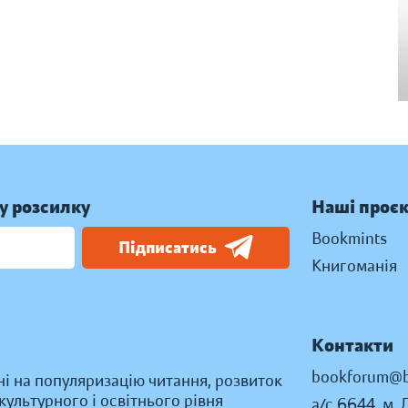
у розсилку
Наші проє
Bookmints
Підписатись
Книгоманія
Контакти
bookforum@b
ні на популяризацію читання, розвиток
ультурного і освітнього рівня
а/с 6644, м. 