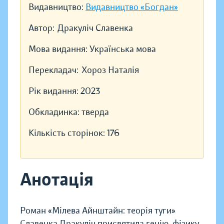
Видавництво:
Видавництво «Богдан»
Автор:
Дракуліч Славенка
Мова видання:
Українська мова
Перекладач:
Хороз Наталія
Рік видання:
2023
Обкладинка:
тверда
Кількість сторінок:
176
Анотація
Роман «Мілева Айнштайн: теорія туги»
Славенка Дракуліч присвятила генію-фізику