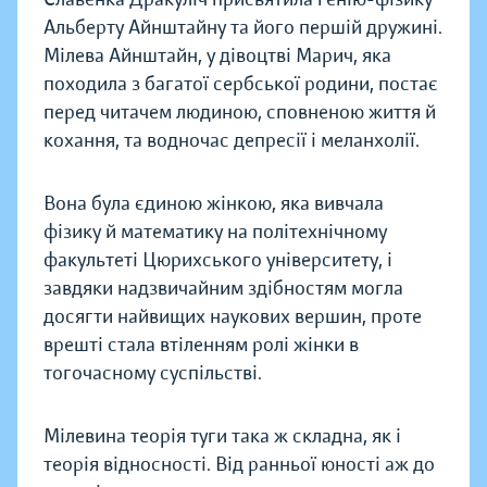
Альберту Айнштайну та його першій дружині.
Мілева Айнштайн, у дівоцтві Марич, яка
походила з багатої сербської родини, постає
перед читачем людиною, сповненою життя й
кохання, та водночас депресії і меланхолії.
Вона була єдиною жінкою, яка вивчала
фізику й математику на політехнічному
факультеті Цюрихського університету, і
завдяки надзвичайним здібностям могла
досягти найвищих наукових вершин, проте
врешті стала втіленням ролі жінки в
тогочасному суспільстві.
Мілевина теорія туги така ж складна, як і
теорія відносності. Від ранньої юності аж до