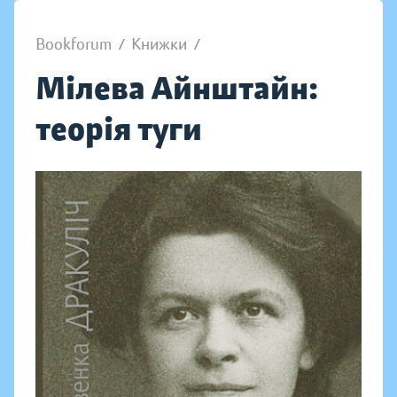
Bookforum
/
Книжки
/
Мілева Айнштайн:
теорія туги