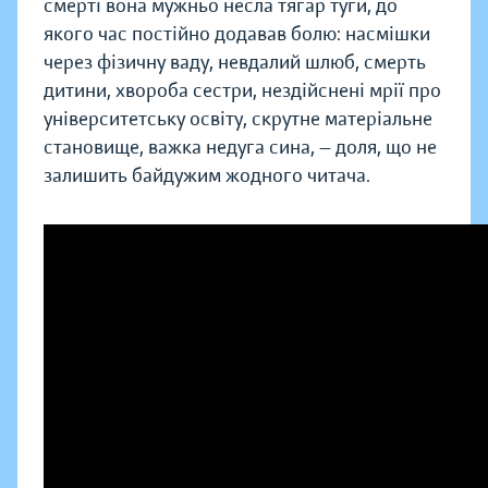
смерті вона мужньо несла тягар туги, до
якого час постійно додавав болю: насмішки
через фізичну ваду, невдалий шлюб, смерть
дитини, хвороба сестри, нездійснені мрії про
університетську освіту, скрутне матеріальне
становище, важка недуга сина, — доля, що не
залишить байдужим жодного читача.