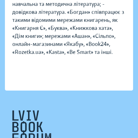
навчальна та методична література; -
довідкова література. «Богдан» співпрацює з
такими відомими мережами книгарень, як
«Книгарня Є», «Буква», «Книжкова хата»,
«Дім книги»; мережами «Ашан», «Сільпо»,
онлайн-магазинами «Якабу», «Book24»,
«Rozetka.ua», «Kasta», «Be Smart» та інші.