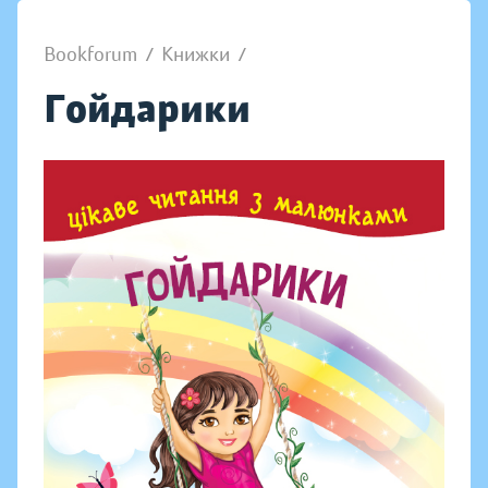
Bookforum
/
Книжки
/
Гойдарики