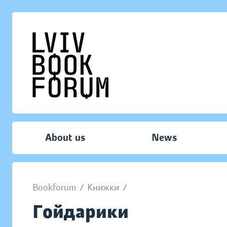
About us
News
Bookforum
/
Книжки
/
Гойдарики