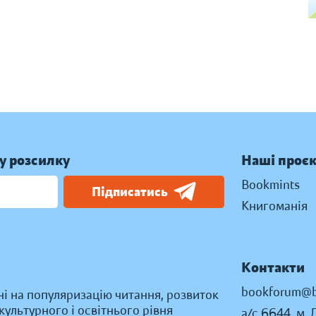
у розсилку
Наші проє
Bookmints
Підписатись
Книгоманія
Контакти
bookforum@b
ні на популяризацію читання, розвиток
ультурного і освітнього рівня
а/с 6644, м. 