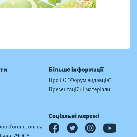
кти
Більше інформації
Про ГО “Форум видавців”
Презентаційні матеріали
Соціальні мережі
ookforum.com.ua
Львів, 79005,