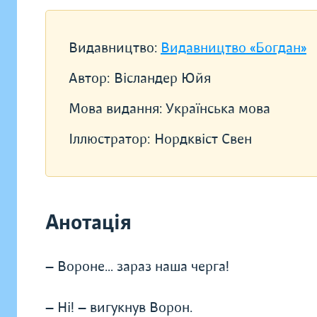
Видавництво:
Видавництво «Богдан»
Автор:
Вісландер Юйя
Мова видання:
Українська мова
Іллюстратор:
Нордквіст Свен
Анотація
— Вороне… зараз наша черга!
— Ні! — вигукнув Ворон.