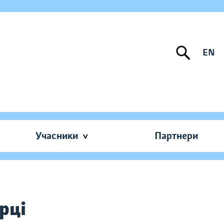
EN
Учасники
Партнери
рці