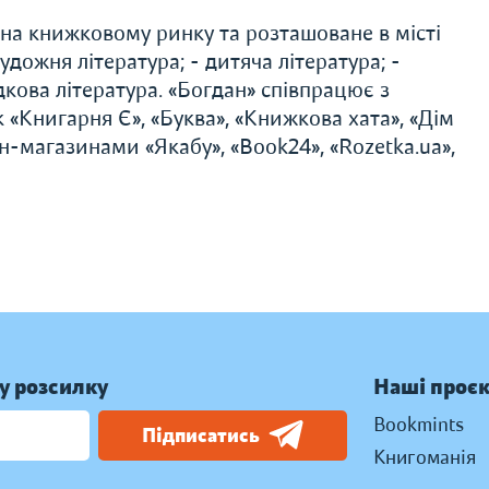
 на книжковому ринку та розташоване в місті
удожня література; - дитяча література; -
дкова література. «Богдан» співпрацює з
«Книгарня Є», «Буква», «Книжкова хата», «Дім
н-магазинами «Якабу», «Book24», «Rozetka.ua»,
у розсилку
Наші проє
Bookmints
Підписатись
Книгоманія