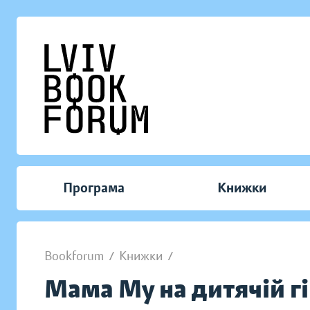
Програма
Книжки
Bookforum
/
Книжки
/
Мама Му на дитячій гі