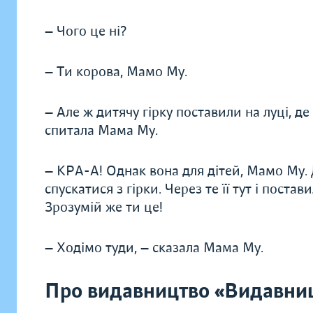
— Чого це ні?
— Ти корова, Мамо Му.
— Але ж дитячу гірку поставили на луці, де
спитала Мама Му.
— КРА-А! Однак вона для дітей, Мамо Му. 
спускатися з гірки. Через те її тут і поста
Зрозумій же ти це!
— Ходімо туди, — сказала Мама Му.
Про видавництво «Видавниц