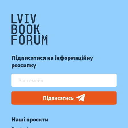
Підписатися на інформаційну
розсилку
Підписатись
Наші проєкти