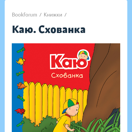
Bookforum
/
Книжки
/
Каю. Схованка