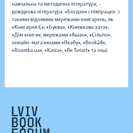
навчальна та методична література; -
довідкова література. «Богдан» співпрацює з
такими відомими мережами книгарень, як
«Книгарня Є», «Буква», «Книжкова хата»,
«Дім книги»; мережами «Ашан», «Сільпо»,
онлайн-магазинами «Якабу», «Book24»,
«Rozetka.ua», «Kasta», «Be Smart» та інші.