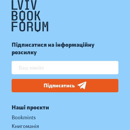
Підписатися на інформаційну
розсилку
Підписатись
Наші проєкти
Bookmints
Книгоманія