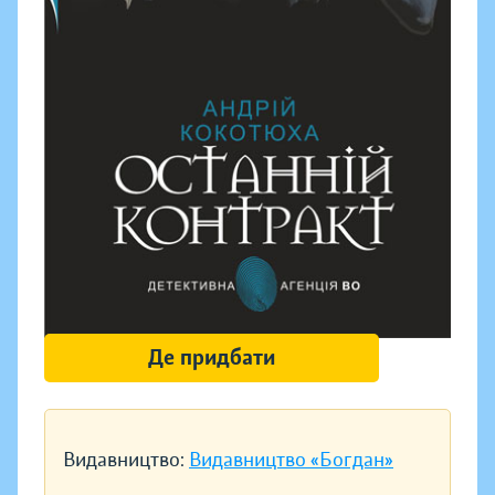
Де придбати
Видавництво:
Видавництво «Богдан»