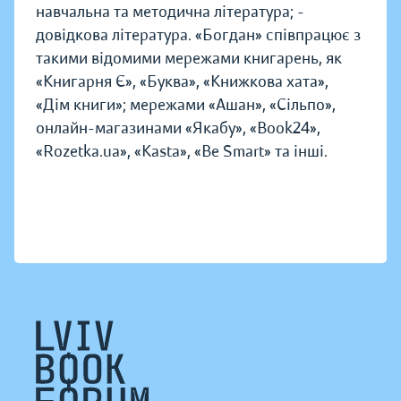
навчальна та методична література; -
довідкова література. «Богдан» співпрацює з
такими відомими мережами книгарень, як
«Книгарня Є», «Буква», «Книжкова хата»,
«Дім книги»; мережами «Ашан», «Сільпо»,
онлайн-магазинами «Якабу», «Book24»,
«Rozetka.ua», «Kasta», «Be Smart» та інші.