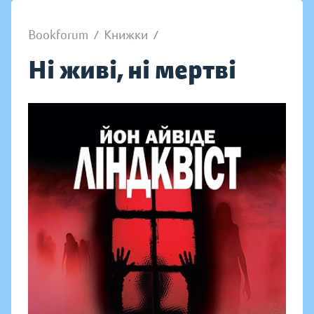
Bookforum
/
Книжки
/
Ні живі, ні мертві