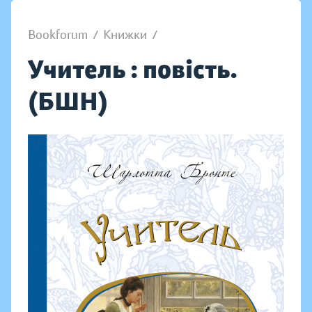
Bookforum
/
Книжки
/
Учитель : повість.
(БШН)