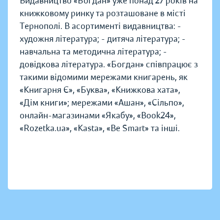
Видавництво «Богдан» уже понад 27 років на
книжковому ринку та розташоване в місті
Тернополі. В асортименті видавництва: -
художня література; - дитяча література; -
навчальна та методична література; -
довідкова література. «Богдан» співпрацює з
такими відомими мережами книгарень, як
«Книгарня Є», «Буква», «Книжкова хата»,
«Дім книги»; мережами «Ашан», «Сільпо»,
онлайн-магазинами «Якабу», «Book24»,
«Rozetka.ua», «Kasta», «Be Smart» та інші.