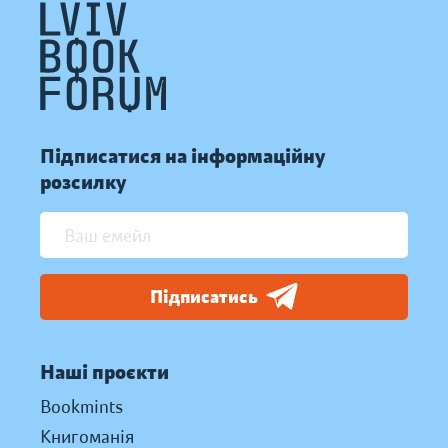
Підписатися на інформаційну
розсилку
Підписатись
Наші проєкти
Bookmints
Книгоманія