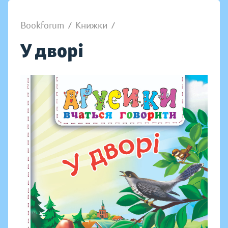
Bookforum
/
Книжки
/
У дворі