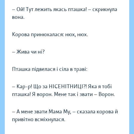
— Ой! Тут лежить якась пташка! — скрикнула
вона.
Корова принюхалася: нюх, нюх.
— Жива чи ні?
Пташка підвелася і сіла в траві:
— Кар-р! Що за НІСЕНІТНИЦІ?! Яка я тобі
пташка! Я ворон. Мене так і звати — Ворон.
— А мене звати Мама Му, — сказала корова й
привітно всміхнулася.