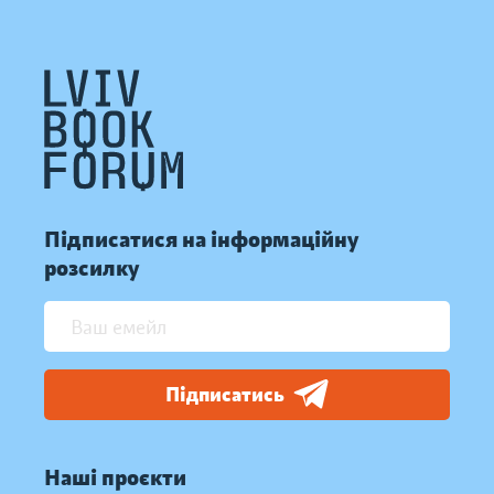
Підписатися на інформаційну
розсилку
Підписатись
Наші проєкти