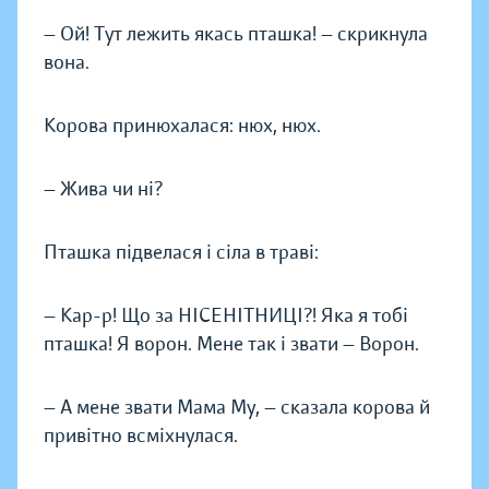
— Ой! Тут лежить якась пташка! — скрикнула
вона.
Корова принюхалася: нюх, нюх.
— Жива чи ні?
Пташка підвелася і сіла в траві:
— Кар-р! Що за НІСЕНІТНИЦІ?! Яка я тобі
пташка! Я ворон. Мене так і звати — Ворон.
— А мене звати Мама Му, — сказала корова й
привітно всміхнулася.