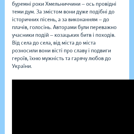
буремні роки Хмельниччини — ось провідні
теми дум. За змістом вони дуже подібні до
історичних пісень, а за виконанням — до
плачів, голосінь. Авторами були переважно
учасники подій — козацьких битв і походів.
Від села до села, від міста до міста
розносили вони вісті про славу і подвиги
героїв, їхню мужність та гарячу любов до
України.