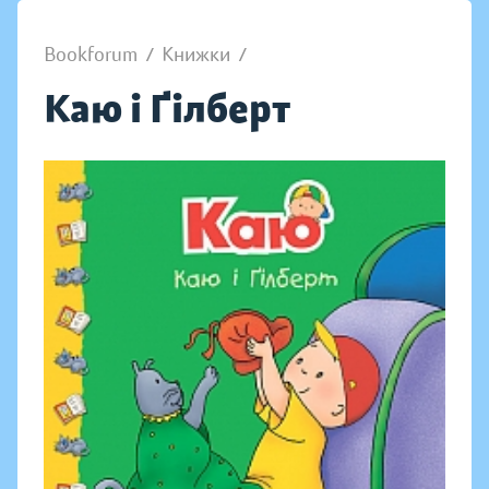
Bookforum
/
Книжки
/
Каю і Ґілберт