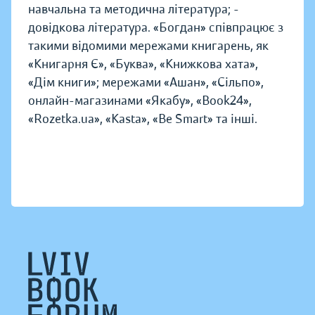
навчальна та методична література; -
довідкова література. «Богдан» співпрацює з
такими відомими мережами книгарень, як
«Книгарня Є», «Буква», «Книжкова хата»,
«Дім книги»; мережами «Ашан», «Сільпо»,
онлайн-магазинами «Якабу», «Book24»,
«Rozetka.ua», «Kasta», «Be Smart» та інші.