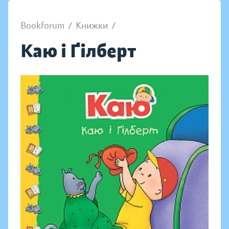
Bookforum
/
Книжки
/
Каю і Ґілберт