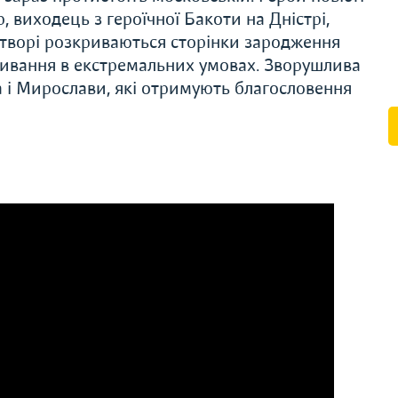
виходець з героїчної Бакоти на Дністрі,
У творі розкриваються сторінки зародження
живання в екстремальних умовах. Зворушлива
а і Мирослави, які отримують благословення