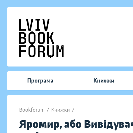
Програма
Книжки
Bookforum
/
Книжки
/
Яромир, або Вивідувач