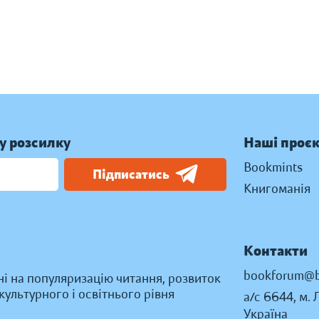
у розсилку
Наші проє
Bookmints
Підписатись
Книгоманія
Контакти
bookforum@b
ні на популяризацію читання, розвиток
ультурного і освітнього рівня
а/с 6644, м. 
Україна