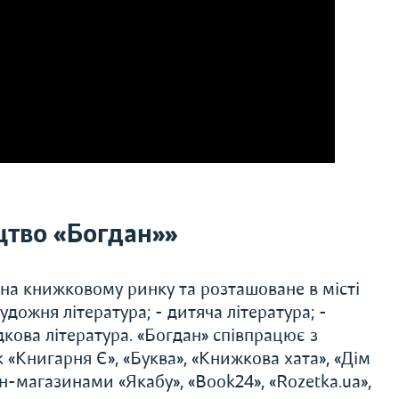
тво «Богдан»»
 на книжковому ринку та розташоване в місті
удожня література; - дитяча література; -
дкова література. «Богдан» співпрацює з
«Книгарня Є», «Буква», «Книжкова хата», «Дім
н-магазинами «Якабу», «Book24», «Rozetka.ua»,