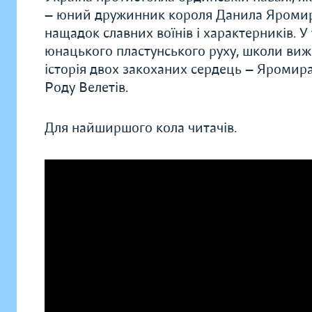
— юний дружинник короля Данила Яромир, 
нащадок славних воїнів і характерників. 
юнацького пластунського руху, школи ви
історія двох закоханих сердець — Яромир
Роду Велетів.
Для найширшого кола читачів.