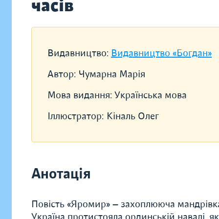
часів
Видавництво:
Видавництво «Богдан»
Автор:
Чумарна Марія
Мова видання:
Українська мова
Іллюстратор:
Кіналь Олег
Анотація
Повість «Яромир» — захоплююча мандрівка 
Україна протистояла ординській навалі, як