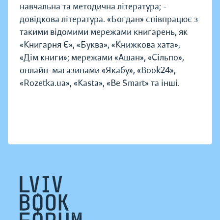
навчальна та методична література; -
довідкова література. «Богдан» співпрацює з
такими відомими мережами книгарень, як
«Книгарня Є», «Буква», «Книжкова хата»,
«Дім книги»; мережами «Ашан», «Сільпо»,
онлайн-магазинами «Якабу», «Book24»,
«Rozetka.ua», «Kasta», «Be Smart» та інші.