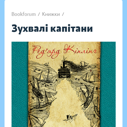
Bookforum
/
Книжки
/
Зухвалі капітани