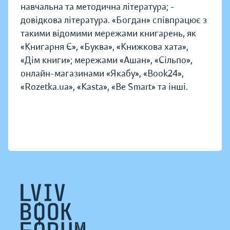
навчальна та методична література; -
довідкова література. «Богдан» співпрацює з
такими відомими мережами книгарень, як
«Книгарня Є», «Буква», «Книжкова хата»,
«Дім книги»; мережами «Ашан», «Сільпо»,
онлайн-магазинами «Якабу», «Book24»,
«Rozetka.ua», «Kasta», «Be Smart» та інші.