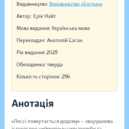
Видавництво:
Видавництво «Богдан»
Автор:
Ерік Найт
Мова видання:
Українська мова
Перекладач:
Анатолій Саган
Рік видання:
2025
Обкладинка:
тверда
Кількість сторінок:
256
Анотація
«Лессі повертається додому» — зворушлива
історія про неймовірну силу дружби та