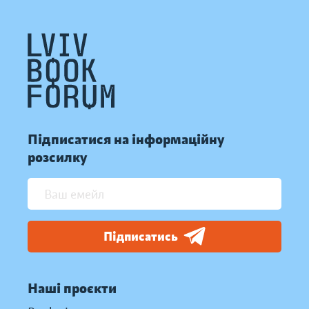
Підписатися на інформаційну
розсилку
Підписатись
Наші проєкти