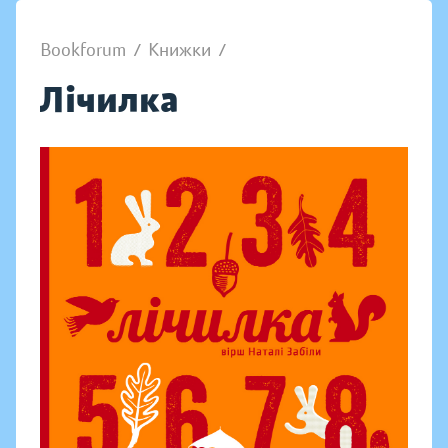
Bookforum
/
Книжки
/
Лічилка