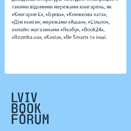
такими відомими мережами книгарень, як
«Книгарня Є», «Буква», «Книжкова хата»,
«Дім книги»; мережами «Ашан», «Сільпо»,
онлайн-магазинами «Якабу», «Book24»,
«Rozetka.ua», «Kasta», «Be Smart» та інші.