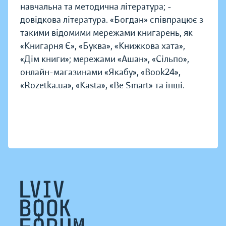
навчальна та методична література; -
довідкова література. «Богдан» співпрацює з
такими відомими мережами книгарень, як
«Книгарня Є», «Буква», «Книжкова хата»,
«Дім книги»; мережами «Ашан», «Сільпо»,
онлайн-магазинами «Якабу», «Book24»,
«Rozetka.ua», «Kasta», «Be Smart» та інші.