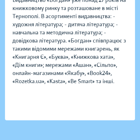
Видавництво «Богдан» уже понад 27 років на
книжковому ринку та розташоване в місті
Тернополі. В асортименті видавництва: -
художня література; - дитяча література; -
навчальна та методична література; -
довідкова література. «Богдан» співпрацює з
такими відомими мережами книгарень, як
«Книгарня Є», «Буква», «Книжкова хата»,
«Дім книги»; мережами «Ашан», «Сільпо»,
онлайн-магазинами «Якабу», «Book24»,
«Rozetka.ua», «Kasta», «Be Smart» та інші.