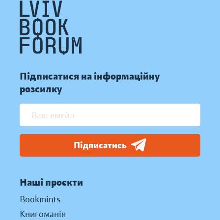
Підписатися на інформаційну
розсилку
Підписатись
Наші проєкти
Bookmints
Книгоманія