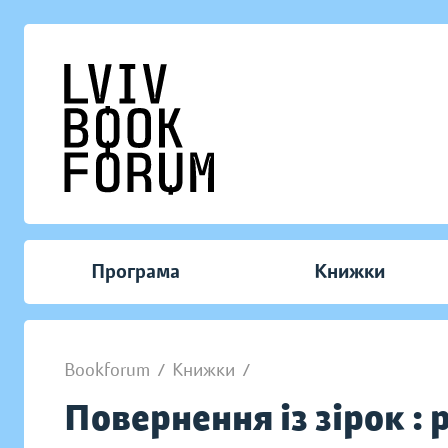
Програма
Книжки
Bookforum
/
Книжки
/
Повернення із зірок :