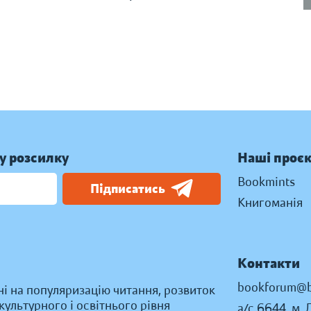
у розсилку
Наші проє
Bookmints
Підписатись
Книгоманія
Контакти
bookforum@b
ні на популяризацію читання, розвиток
ультурного і освітнього рівня
а/с 6644, м. 