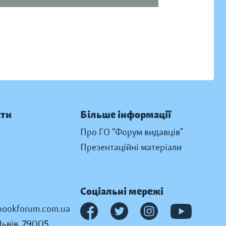
кти
Більше інформації
Про ГО “Форум видавців”
Презентаційні матеріали
Соціальні мережі
ookforum.com.ua
Львів, 79005,