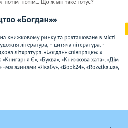
м-потім-потім… Що ж він таке готує?
тво «Богдан»»
 на книжковому ринку та розташоване в місті
удожня література; - дитяча література; -
дкова література. «Богдан» співпрацює з
«Книгарня Є», «Буква», «Книжкова хата», «Дім
н-магазинами «Якабу», «Book24», «Rozetka.ua»,