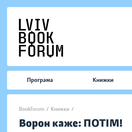
Програма
Книжки
Bookforum
/
Книжки
/
Ворон каже: ПОТІМ!