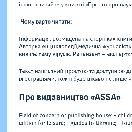
іншого читайте у книжці «Просто про науку
Чому варто читати:
Інформація, розміщена на сторінках книги
Авторка енциклопедії,медична журналістка
вивчає тему вірусів. Рецензент — експертка 
Текст написаний простою та доступною д
ілюстраціями, тож її буде цікаво не лише ч
Про видавництво «ASSA»
Field of concern of publishing house: - childre
edition for leisure; - guides to Ukraine; - t