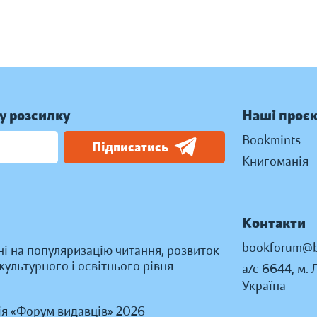
у розсилку
Наші проє
Bookmints
Підписатись
Книгоманія
Контакти
bookforum@b
ні на популяризацію читання, розвиток
ультурного і освітнього рівня
а/с 6644, м. 
Україна
ія «Форум видавців» 2026