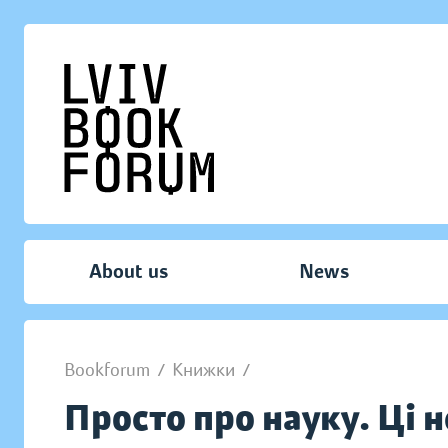
About us
News
Bookforum
/
Книжки
/
Просто про науку. Ці 