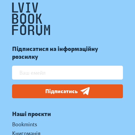
Підписатися на інформаційну
розсилку
Підписатись
Наші проєкти
Bookmints
Книгоманія