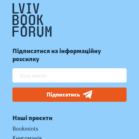
Підписатися на інформаційну
розсилку
Підписатись
Наші проєкти
Bookmints
Книгоманія