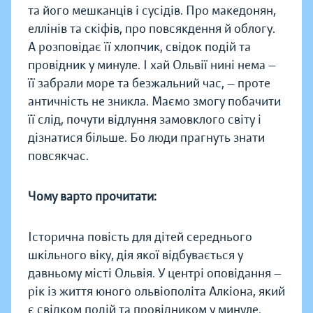
та його мешканців і сусідів. Про македонян,
еллінів та скіфів, про повсякдення й облогу.
А розповідає її хлопчик, свідок подій та
провідник у минуле. І хай Ольвії нині нема —
її забрали море та безжальний час, — проте
античність не зникла. Маємо змогу побачити
її слід, почути відлуння замовклого світу і
дізнатися більше. Бо люди прагнуть знати
повсякчас.
Чому варто прочитати:
Історична повість для дітей середнього
шкільного віку, дія якої відбувається у
давньому місті Ольвія. У центрі оповідання —
рік із життя юного ольвіополіта Алкіона, який
є свідком подій та провідником у минуле.