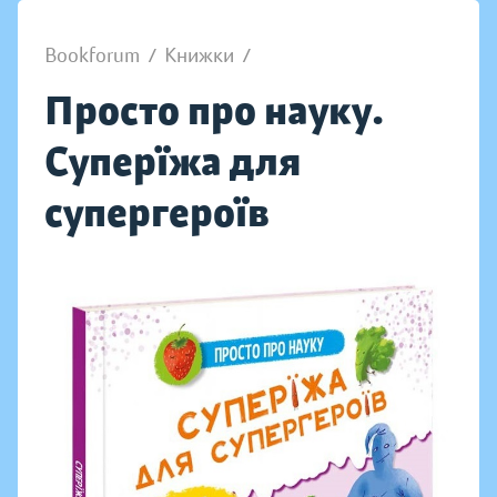
Bookforum
/
Книжки
/
Просто про науку.
Суперїжа для
супергероїв