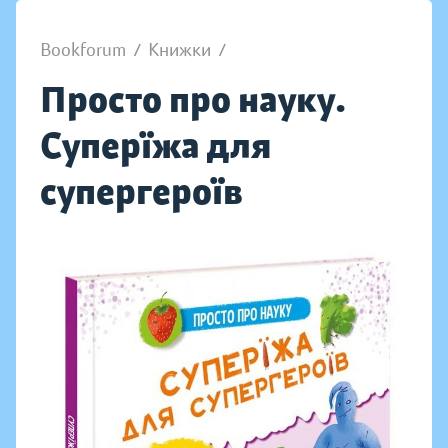
Bookforum
/
Книжки
/
Просто про науку.
Суперїжа для
супергероїв