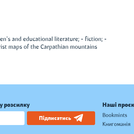
n's and educational literature; - fiction; -
ourist maps of the Carpathian mountains
у розсилку
Наші проє
Bookmints
Підписатись
Книгоманія