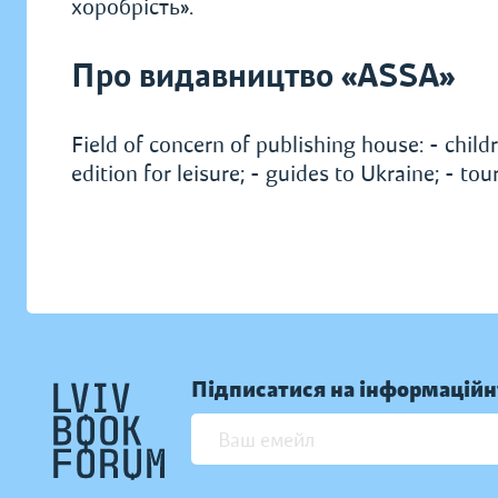
хоробрість».
Про видавництво «ASSA»
Field of concern of publishing house: - childre
edition for leisure; - guides to Ukraine; - t
Підписатися на інформаційн