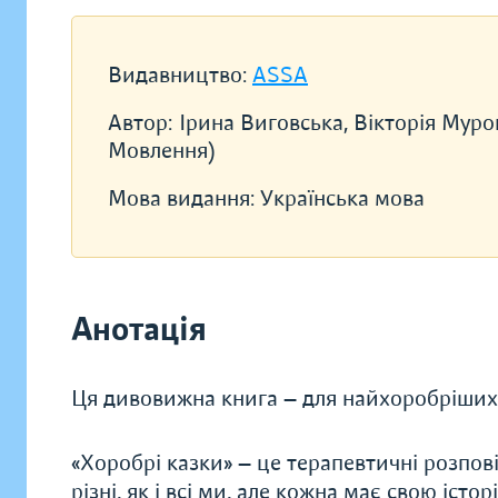
Видавництво:
ASSA
Автор:
Ірина Виговська, Вікторія Муро
Мовлення)
Мова видання:
Українська мова
Анотація
Ця дивовижна книга — для найхоробріших у
«Хоробрі казки» — це терапевтичні розпові
різні, як і всі ми, але кожна має свою істо