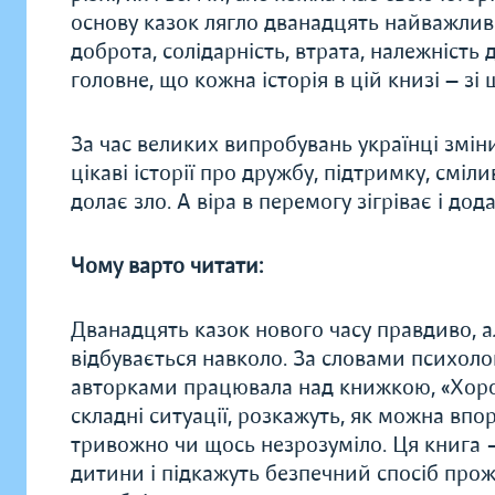
основу казок лягло дванадцять найважливі
доброта, солідарність, втрата, належність д
головне, що кожна історія в цій книзі — з
За час великих випробувань українці зміни
цікаві історії про дружбу, підтримку, сміли
долає зло. А віра в перемогу зігріває і дод
Чому варто читати:
Дванадцять казок нового часу правдиво, а
відбувається навколо. За словами психоло
авторками працювала над книжкою, «Хоро
складні ситуації, розкажуть, як можна впо
тривожно чи щось незрозуміло. Ця книга – 
дитини і підкажуть безпечний спосіб прож