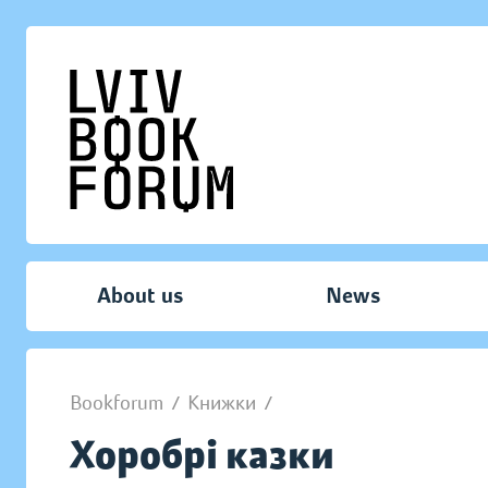
About us
News
Bookforum
/
Книжки
/
Хоробрі казки