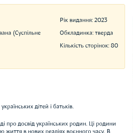
Рік видання:
2023
вана (Суспільне
Обкладинка:
тверда
Кількість сторінок:
80
країнських дітей і батьків.
ді про досвід українських родин. Ці родини
рію життя в нових реаліях воєнного часу. В