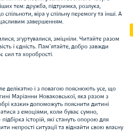
ших тем: дружба, підтримка, розлука,
о спільноти, віра у спільну перемогу та інші. А
і щасливим завершенням.
лися, згуртувалися, зміцніли. Читайте разом
вість і єдність. Пам'ятайте, добро завжди
ає сил та хоробрості.
ле делікатно і з повагою пояснюють усе, що
гині Маріанни Новаковської, яка разом з
брі казки» допоможуть пояснити дитині
ратися з емоціями, коли буває сумно,
підбірка історій, які стануть опорою для
ити непрості ситуації та віднайти свою власну