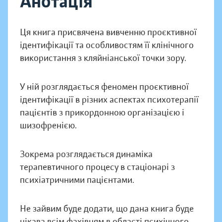
Анотація
Ця книга присвячена вивченню проєктивної
ідентифікації та особливостям її клінічного
використання з кляйніанської точки зору.
У ній розглядається феномен проєктивної
ідентифікації в різних аспектах психотерапії
пацієнтів з прикордонною організацією і
шизофренією.
Зокрема розглядається динаміка
терапевтичного процесу в стаціонарі з
психіатричними пацієнтами.
Не зайвим буде додати, що дана книга буде
цікава всім фахівцям в області психічного