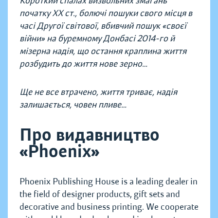
Короткий спалах визвольних змагань
початку ХХ ст., болючі пошуки свого місця в
часі Другої світової, вбивчий пошук «своєї
війни» на буремному Донбасі 2014-го й
мізерна надія, що остання краплина життя
розбудить до життя нове зерно…
Ще не все втрачено, життя триває, надія
залишається, човен пливе…
Про видавництво
«Phoenix»
Phoenix Publishing House is a leading dealer in
the field of designer products, gift sets and
decorative and business printing. We cooperate