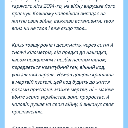
гарячого літа 2014-го, на війну вирушає його
правнук. Кожному чоловікові випадає на
життю своя війна, важливо встановити, твоя
вона чи не твоя і вже якщо твоя…
Крізь товщу років і десятиліть, через сотні й
тисячі кілометрів, від предка до нащадка,
часом невидимим і незбагненним чином,
передається невигубний ген, вічний код,
унікальний пароль. Немов дощова краплина
в мертвій пустелі, цей код будить до життя
роками приспане, майже мертве, ні – майже
вбите зерно українства, воно проростає, й
чоловік рушає на свою війну, й виконує своє
призначення...