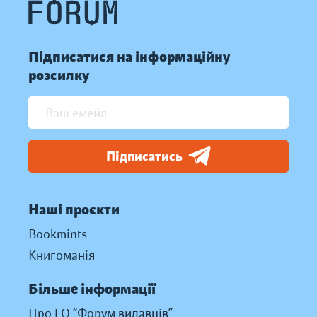
Підписатися на інформаційну
розсилку
Підписатись
Наші проєкти
Bookmints
Книгоманія
Більше інформації
Про ГО “Форум видавців”