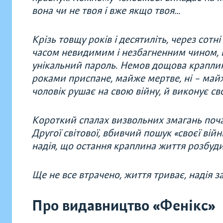
вона чи не твоя і вже якщо твоя…
Крізь товщу років і десятиліть, через сотні
часом невидимим і незбагненним чином, п
унікальний пароль. Немов дощова краплина
роками приспане, майже мертве, ні – майж
чоловік рушає на свою війну, й виконує св
Короткий спалах визвольних змагань почат
Другої світової, вбивчий пошук «своєї вій
надія, що остання краплина життя розбуд
Ще не все втрачено, життя триває, надія
Про видавництво «Фенікс»