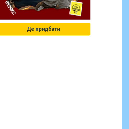
Де придбати