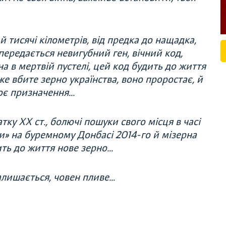
 й тисячі кілометрів, від предка до нащадка,
ередається невигубний ген, вічний код,
 в мертвій пустелі, цей код будить до життя
е вбите зерно українства, воно проростає, й
оє призначення...
ку ХХ ст., болючі пошуки свого місця в часі
ни» на буремному Донбасі 2014-го й мізерна
ить до життя нове зерно…
 залишається, човен пливе…